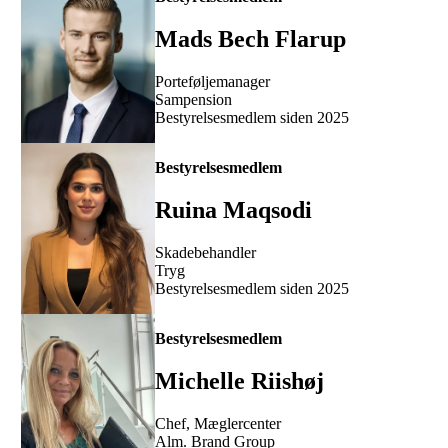
Mads Bech Flarup
Porteføljemanager
Sampension
Bestyrelsesmedlem siden 2025
Bestyrelsesmedlem
Ruina Maqsodi
Skadebehandler
Tryg
Bestyrelsesmedlem siden 2025
Bestyrelsesmedlem
Michelle Riishøj
Chef, Mæglercenter
Alm. Brand Group